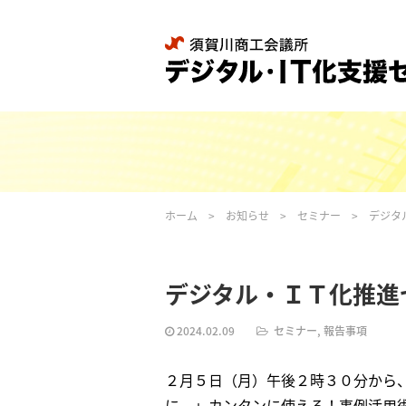
ホーム
>
お知らせ
>
セミナー
>
デジタ
デジタル・ＩＴ化推進
2024.02.09
セミナー, 報告事項
２月５日（月）午後２時３０分から
に。」カンタンに使える！事例活用